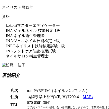
ネイリスト歴15年
資格
・kokoistマスターエディケーター
・INA ジェルネイル 技能検定 1級
・INA ネイル衛生管理者
・JNAジェルネイル技能検定上級
・JNECネイリスト技能検定試験 1級
・JNAフットケア理論検定試験
・ネイルサロン衛生管理士
店舗紹介
店名
nail PARFUM（ネイル パルファム）
住所
福岡県築上郡吉富町直江290-4
MAP↓
070-8561-3041
TEL
ご予約・スクールお問い合わせ専用となりますので、営業その他は